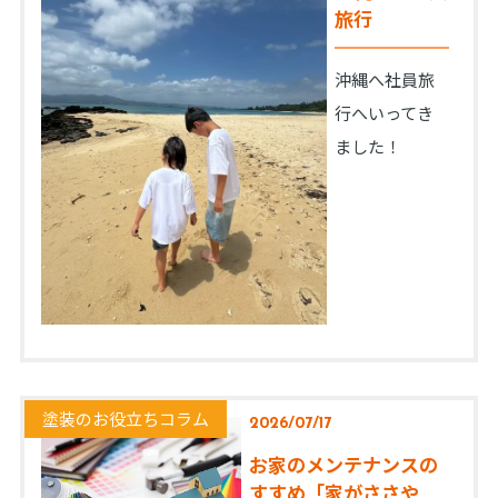
旅行
沖縄へ社員旅
行へいってき
ました！
塗装のお役立ちコラム
2026/07/17
お家のメンテナンスの
すすめ「家がささや