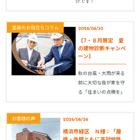
介です！
塗装のお役立ちコラム
2026/06/30
【7・８月限定 夏
の建物診断キャンペ
ーン】
秋の台風・大雨が来る
前に大切な我が家を守
る「住まいの点検を」
お客様の声
2026/06/26
横浜市緑区 Ｎ様：「屋
根・外壁ともに高対候性