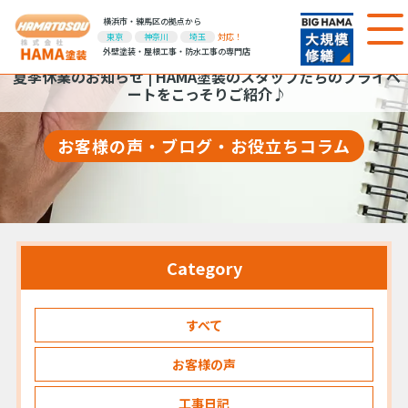
横浜市・練馬区の拠点から
東京
神奈川
埼玉
対応！
外壁塗装・屋根工事・防水工事の専門店
夏季休業のお知らせ | HAMA塗装のスタッフたちのプライベ
ートをこっそりご紹介♪
お客様の声・ブログ・お役立ちコラム
Category
すべて
お客様の声
工事日記