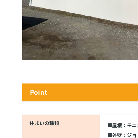
Point
住まいの種類
■屋根：モニ
■外壁：ジョ