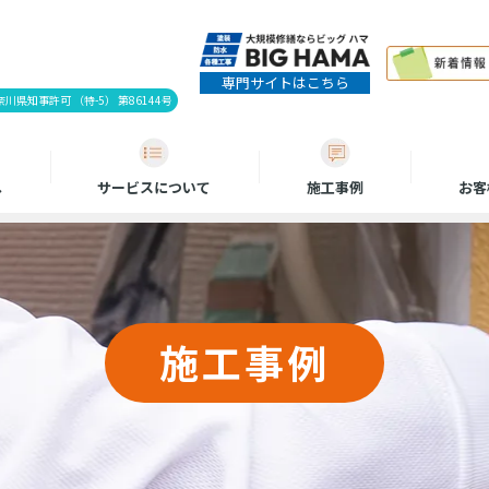
専門サイトはこちら
県知事許可 （特-5） 第86144号
へ
サービスについて
施工事例
お客
施工事例