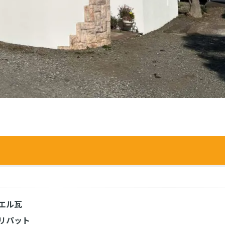
エル瓦
リパット