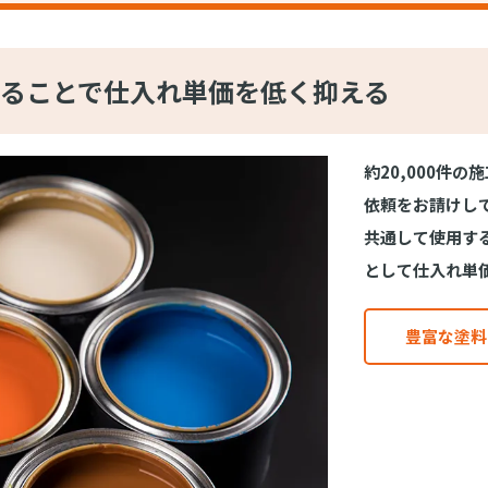
ることで仕入れ単価を低く抑える
約20,000件
依頼をお請けし
共通して使用す
として仕入れ単
豊富な塗料