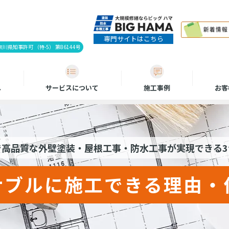
専門サイトはこちら
県知事許可 （特-5） 第86144号
へ
サービスについて
施工事例
お客
で高品質な外壁塗装・屋根工事・防水工事が実現できる3
ナブルに施工できる理由・