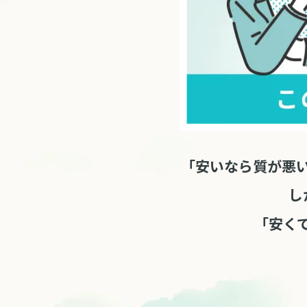
「安いなら質が悪
し
「安く