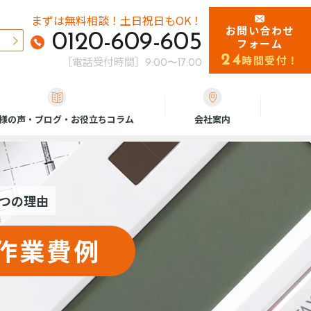
まずは無料相談！
土日祝日もOK！
お問い合わせ
0120-609-605
フォーム
24
時間受付！
［電話受付時間］
9:00〜17:00
様の声・ブログ・お役立ちコラム
会社案内
つの理由
作業費例