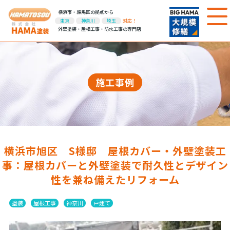
横浜市・練馬区の拠点から
東京
神奈川
埼玉
対応！
外壁塗装・屋根工事・防水工事の専門店
施工事例
横浜市旭区 S様邸 屋根カバー・外壁塗装工
事：屋根カバーと外壁塗装で耐久性とデザイン
性を兼ね備えたリフォーム
塗装
屋根工事
神奈川
戸建て