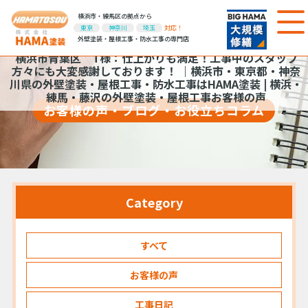
横浜市・練馬区の拠点から
東京
神奈川
埼玉
対応！
外壁塗装・屋根工事・防水工事の専門店
横浜市青葉区 T様：仕上がりも満足！工事中のスタッフ
方々にも大変感謝しております！ ｜横浜市・東京都・神奈
川県の外壁塗装・屋根工事・防水工事はHAMA塗装 | 横浜・
練馬・藤沢の外壁塗装・屋根工事お客様の声
お客様の声・ブログ・お役立ちコラム
Category
すべて
お客様の声
工事日記