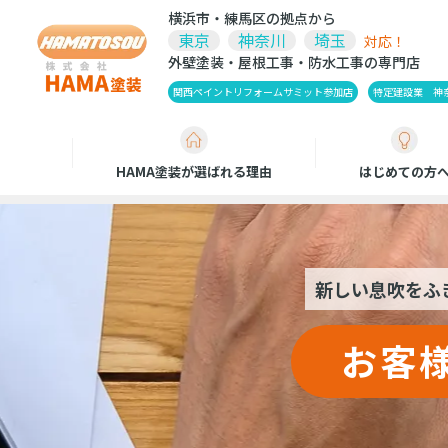
横浜市・練馬区の拠点から
東京
神奈川
埼玉
対応！
外壁塗装・屋根工事・防水工事の専門店
関西ペイントリフォームサミット参加店
特定建設業 神奈川
HAMA塗装が選ばれる理由
はじめての方
新しい息吹をふき
お客