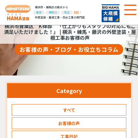
横浜市・練馬区の拠点から
東京
神奈川
埼玉
対応！
外壁塗装・屋根工事・防水工事の専門店
横浜市青葉区 K様邸 「仕上がりもスタッフの対応にもご
満足いただけました！」 | 横浜・練馬・藤沢の外壁塗装・屋
根工事お客様の声
お客様の声・ブログ・お役立ちコラム
Category
すべて
お客様の声
工事日記