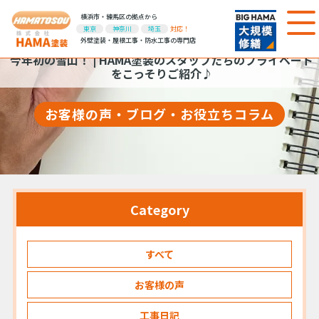
横浜市・練馬区の拠点から
東京
神奈川
埼玉
対応！
外壁塗装・屋根工事・防水工事の専門店
今年初の雪山！ | HAMA塗装のスタッフたちのプライベート
をこっそりご紹介♪
お客様の声・ブログ・お役立ちコラム
Category
すべて
お客様の声
工事日記