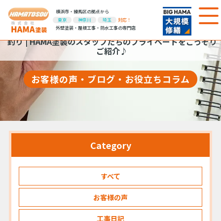
横浜市・練馬区の拠点から
東京
神奈川
埼玉
対応！
外壁塗装・屋根工事・防水工事の専門店
釣り | HAMA塗装のスタッフたちのプライベートをこっそり
ご紹介♪
お客様の声・ブログ・お役立ちコラム
Category
すべて
お客様の声
工事日記